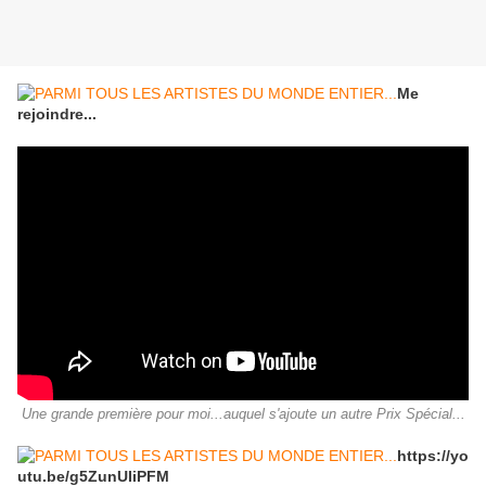
Me
rejoindre...
Une grande première pour moi...auquel s'ajoute un autre Prix Spécial...
https://yo
utu.be/g5ZunUIiPFM