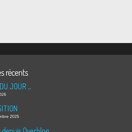
es récents
DU JOUR ...
2026
ITION
mbre 2025
é depuis Overblog