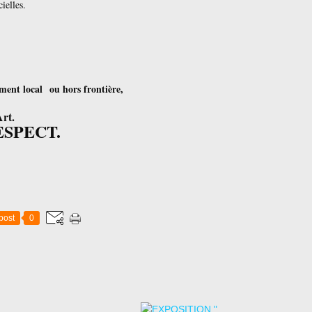
ielles.
ment local ou hors frontière,
Art.
RESPECT.
post
0