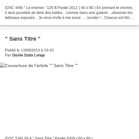
(DSC 449) " Le chemin " 126 B Pastel 2011 ( 60 x 80 ) En prenant le chemin,
il sera possible de faire des haltes... comme dans une galerie ...observer les
tableaux exposés... Je vous invite à me suive... ...scruter ! ...Chacun est libre
d'observer! ......
" Sans Titre "
Publié le 13/08/2013 à 10:43
Par
Gisèle Dalla Longa
(DSC 538) 39 A " Sans Titre " Pastel 2009 ( 60 x 80 )