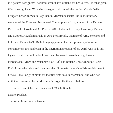
is a painter, recognized, declared, even if it is difficult for her to live. He must glean
titles, a recognition. What she manages to do but off the border! Gisèle Dalla
Longa is better known in Italy than in Marmande itself! She is an honorary
member of the European Institute of Contemporary Arts, winner of the Rubens
Pieter Paul International Art Prize in 2015 Italia In Arte Italy, Honorary Member
and Support Accademia Italia In Arte Nel Mondo, Laureate of Arts, Sciences and
Letters in Paris. Gisèle Dalla Longa appears in the European encyclopaedia of
contemporary arts and even in the international catalog of art. And yet, she is still
trying to make herself better known and to make known her bright work.
Florent Saint-Marc, the restaurateur of "L'Ô à la Bouche", has found in Gisèle
Dalla Longa the talent and paintings that illuminate the walls of his establishment.
Gisèle Dalla Longa exhibits for the first time solo in Marmande, she who had
until then presented his works only during collective exhibitions.
To discover, rue Clavetière, restaurant l'Ô à la Bouche.
Michel Pradeau
The Republican Lot-et-Garonne