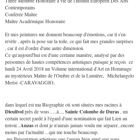
Titrée Membre Honoraire à vie de l'Institut Européen Des Arts
Contemporains
Conférée Maître
Maître Académique Honoraire
Et mes peintures me donnent beaucoup d'émotions, car il s'en
révèle , après la pose sur la toile, ce qui fait mes grandes surprises
, car il est d'ordre d'une autre dimension.
Ce qu'aujourd'hui est d'une certaine manière, analysé par des
personnes de hautes compétences artistiques puisque je reçois ce
lundi 24 Avril 2018 un Volume international d'Art en Hommage
au mystérieux Maître de l'Ombre et de la Lumière,
Michelangelo
Merisi -CARAVAGGIO,
dans lequel est ma Biographie où sont situées mes racines à
Dieulivol
Sainte Colombe de Duras
près de vous , ...à...,
, un
certain secret gardé à l'égard d'une nomination qui fait Lien au
Anzas
terroir...
et dont je n'aurais jamais voulu me séparer...encore
moins par l'actualité ...qui me touche beaucoup.
ma Présentation artistique que j'aurais bien aimé que vous