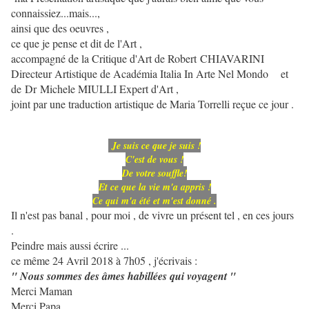
connaissiez...mais...,
ainsi que des oeuvres ,
ce que je pense et dit de l'Art ,
accompagné de la Critique d'Art de Robert CHIAVARINI
Directeur Artistique de Académia Italia In Arte Nel Mondo et
de
Dr Michele MIULLI Expert d'Art ,
joint par une traduction artistique de Maria Torrelli reçue ce jour .
Je suis ce que je suis !
C'est de vous !
De votre souffle!
Et ce que la vie m'a appris !
Ce qui m'a été et m'est donné .
Il n'est pas banal ,
pour moi , de vivre un présent tel , en ces jours
.
Peindre mais aussi écrire ...
ce même 24 Avril 2018 à 7h05 , j'écrivais :
" Nous sommes des âmes habillées qui voyagent "
Merci Maman
Merci Papa