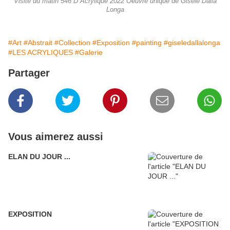
Visite du matin 546 D Acrylique 2022 Oeuvre unique de Gisèle Dalla
Longa
#Art
#Abstrait
#Collection
#Exposition
#painting
#giseledallalonga
#LES ACRYLIQUES
#Galerie
Partager
Vous aimerez aussi
ELAN DU JOUR ...
EXPOSITION