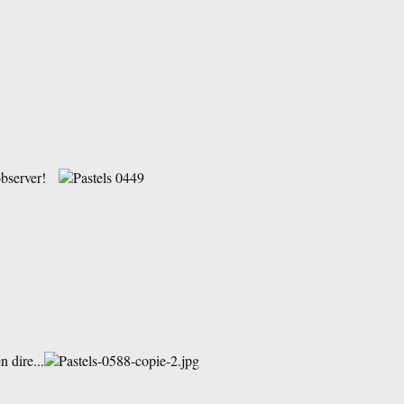
d'observer!
..