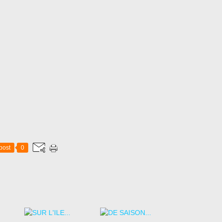
post
0