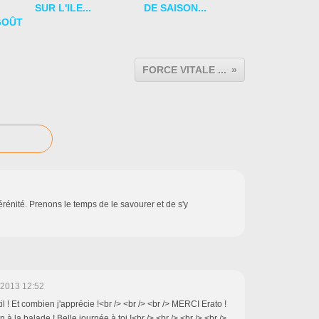
SUR L'ILE...
DE SAISON...
GOÛT
FORCE VITALE ...
rénité. Prenons le temps de le savourer et de s'y
/2013 12:52
il ! Et combien j'apprécie !<br /> <br /> <br /> MERCI Erato !
on à la balade ! Belle journée à toi !<br /> <br /> <br /> <br />