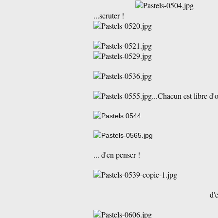
...scruter !
...Chacun est libre 
... d'en penser !
d'en dire.