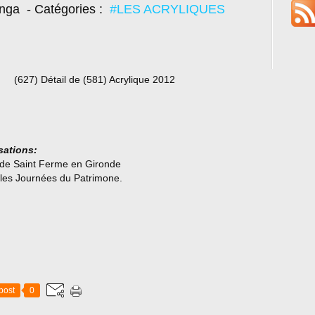
onga
- Catégories :
#LES ACRYLIQUES
81) Acrylique 2012
sations:
 de Saint Ferme en Gironde
les Journées du Patrimone.
post
0