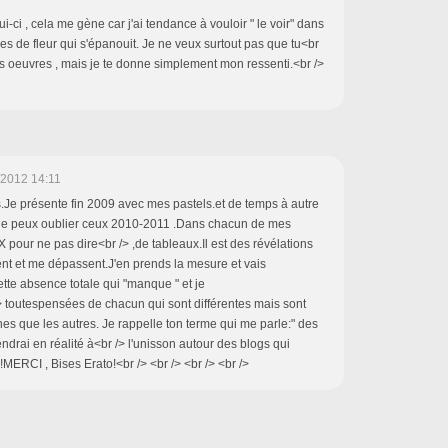
ci , cela me gène car j'ai tendance à vouloir " le voir" dans
es de fleur qui s'épanouit. Je ne veux surtout pas que tu<br
es oeuvres , mais je te donne simplement mon ressenti.<br />
/2012 14:11
.Je présente fin 2009 avec mes pastels.et de temps à autre
 ne peux oublier ceux 2010-2011 .Dans chacun de mes
 X pour ne pas dire<br /> ,de tableaux.Il est des révélations
t et me dépassent.J'en prends la mesure et vais
te absence totale qui "manque " et je
 toutespensées de chacun qui sont différentes mais sont
nes que les autres. Je rappelle ton terme qui me parle:" des
endrai en réalité à<br /> l'unisson autour des blogs qui
ERCI , Bises Erato!<br /> <br /> <br /> <br />