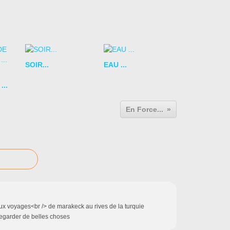
SOIR...
EAU ...
..
En Force...
ux voyages<br /> de marakeck au rives de la turquie
egarder de belles choses