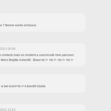
ée ? Bonne soirée et bisous
/2012 00:09
 contacts mais un incident a courcircuité mon parcours
 Merci Brigitte.A bientôt . Bises<br /> <br /> <br /> <br />
i bel écrin!<br /> A bientôt Gisèle
/2012 13:53