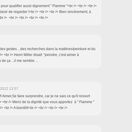
 pour qualifier aussi dignement " Flamme "<br /> <br /> <br />
plaisir de regarder !<br /> <br /> <br /> Bien sincèrement, à
<br /> <br /> <br /> <br /> <br />
e des gestes ...des recherches dans la matières/peinture et du
 <br /> Henri Miller disait: "peindre, c'est aimer à
 de ça ...il me semble ...
/2012 13:57
! Aimer,Se faire surprendre, car je ne sais ce qu'il ressort
/> <br /> Merci de la dignité que vous apportez à " Flamme "
/> <br /> A bientôt!<br /> <br /> <br /> <br />