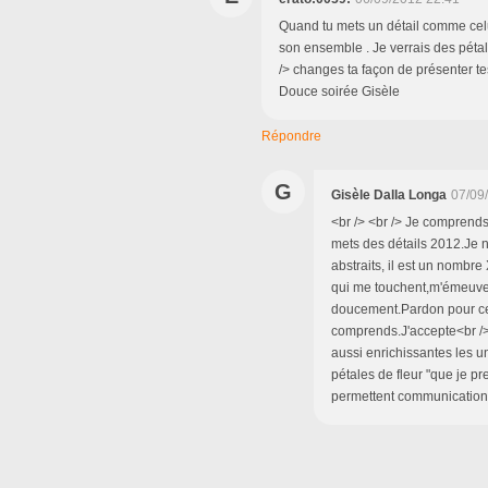
Quand tu mets un détail comme celui-
son ensemble . Je verrais des pétal
/> changes ta façon de présenter t
Douce soirée Gisèle
Répondre
G
Gisèle Dalla Longa
07/09
<br /> <br /> Je comprends
mets des détails 2012.Je
abstraits, il est un nombre
qui me touchent,m'émeuven
doucement.Pardon pour cet
comprends.J'accepte<br />
aussi enrichissantes les u
pétales de fleur "que je pr
permettent communication!M