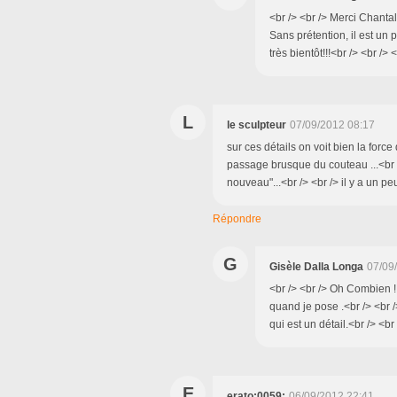
<br /> <br /> Merci Chantal
Sans prétention, il est un 
très bientôt!!!<br /> <br /> 
L
le sculpteur
07/09/2012 08:17
sur ces détails on voit bien la forc
passage brusque du couteau ...<br />
nouveau"...<br /> <br /> il y a un peu
Répondre
G
Gisèle Dalla Longa
07/09
<br /> <br /> Oh Combien !!
quand je pose .<br /> <br 
qui est un détail.<br /> <br 
E
erato:0059:
06/09/2012 22:41