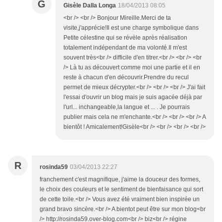
G
Gisèle Dalla Longa
18/04/2013 08:05
<br /> <br /> Bonjour Mireille.Merci de ta
visite,j'apprécie!Il est une charge symbolique dans
Petite célestine qui se révèle après réalisation
totalement indépendant de ma volonté.Il m'est
souvent très<br /> difficile d'en titrer.<br /> <br /> <br
/> Là tu as découvert comme moi une partie et il en
reste à chacun d'en découvrir.Prendre du recul
permet de mieux décrypter.<br /> <br /> <br /> J'ai fait
l'essai d'ouvrir un blog mais je suis agacée déjà par
l'url... inchangeable,la langue et ... . Je pourrais
publier mais cela ne m'enchante.<br /> <br /> <br /> A
bientôt ! Amicalement!Gisèle<br /> <br /> <br /> <br />
R
rosinda59
03/04/2013 22:27
franchement c'est magnifique, j'aime la douceur des formes,
le choix des couleurs et le sentiment de bienfaisance qui sort
de cette toile.<br /> Vous avez été vraiment bien inspirée un
grand bravo sincère.<br /> A bientot peut être sur mon blog<br
/> http://rosinda59.over-blog.com<br /> biz<br /> régine