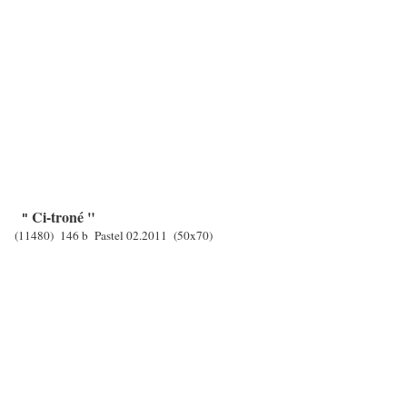
Ci-troné "
"
(11480) 146 b Pastel 02.2011 (50x70)