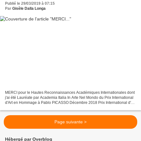
Publié le 29/03/2019 à 07:15
Par
Gisèle Dalla Longa
MERCI pour le Hautes Reconnaissances Académiques Internationales dont
j'ai été Lauréate par Academia Italia In Arte Nel Mondo du Prix International
d'Art en Hommage à Pablo PICASSO Décembre 2018 Prix International d'Art
2018 " Hommage à P.PICASSO" Statuette...
Page suivante >
Hébergé par Overblog