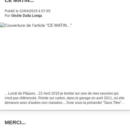
CE MATIN...
Publié le 22/04/2019 à 07:05
Par
Gisèle Dalla Longa
... Lundi de Pâques... 22 Avril 2019 je tombe sur une de mes oeuvres qui
n'est pas référencée. Peinte sur carton, dans le garage en avril 2011, où elle
demeure avec d'autres non classées... J'ose vous la présenter "Sans Titre"
Particularité I sur carton...
MERCI...