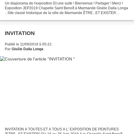
Un diaporama de l'exposition Et une suite ! Bienvenue ! Partager ! Merci !
Exposition JEP2019 Chapelle Saint Benoît à Marmande Gisèle Dalla Longa
...Site classé historique de la ville de Marmande ÊTRE...ET EXISTER
Composition avec 47 oeuvres Collections...
INVITATION
Publié le 11/09/2019 à 05:21
Par
Gisèle Dalla Longa
INVITATION A TOUTES ET A TOUS A L' EXPOSITION DE PEINTURES
"ETRE...ET EXISTER" DU 16 au 28 Juin 2019 A la Chapelle Saint Benoît