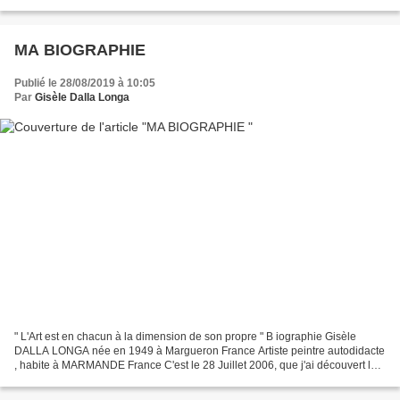
Affiche Exposition Journées Européennes du...
MA BIOGRAPHIE
Publié le 28/08/2019 à 10:05
Par
Gisèle Dalla Longa
" L'Art est en chacun à la dimension de son propre " B iographie Gisèle
DALLA LONGA née en 1949 à Margueron France Artiste peintre autodidacte
, habite à MARMANDE France C'est le 28 Juillet 2006, que j'ai découvert la
peinture très soudainement , en tenant...