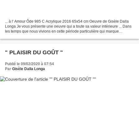
... à l' Amour Ôde 985 C Acrylique 2016 65x54 cm Oeuvre de Gisèle Dalla
Longa Je vous présente une oeuvre qui a toute sa valeur intérieure ... Dans
les temps que nous vivions en cette période particulière qui marque
l'Humanité mondiale Covid- 19 Les mots...
" PLAISIR DU GOÛT "
Publié le 09/02/2020 à 07:54
Par
Gisèle Dalla Longa